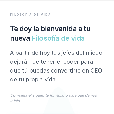
Ir
al
contenido
FILOSOFÍA DE VIDA
Te doy la bienvenida a tu
nueva
Filosofía de vida
A partir de hoy tus jefes del miedo
dejarán de tener el poder para
que tú puedas convertirte en CEO
de tu propia vida.
Completa el siguiente formulario para que damos
inicio.